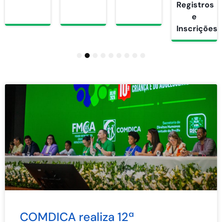
Registros
e
Inscrições
1
2
3
4
5
6
7
8
9
COMDICA realiza 12ª