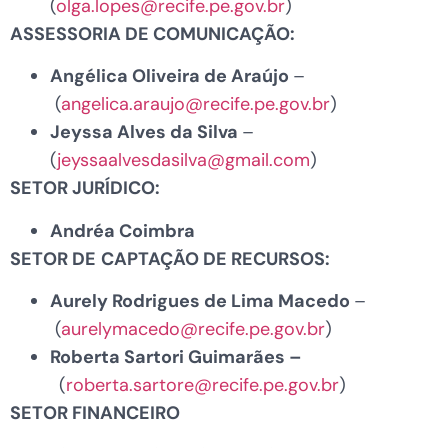
(
olga.lopes@recife.pe.gov.br
)
ASSESSORIA DE COMUNICAÇÃO:
Angélica Oliveira de Araújo
–
(
angelica.araujo@recife.pe.gov.br
)
Jeyssa Alves da Silva
–
(
jeyssaalvesdasilva@gmail.com
)
SETOR JURÍDICO:
Andréa Coimbra
SETOR DE
CAPTAÇÃO DE RECURSOS:
Aurely Rodrigues de Lima Macedo
–
(
aurelymacedo@recife.pe.gov.br
)
Roberta Sartori Guimarães –
(
roberta.sartore@recife.pe.gov.br
)
SETOR FINANCEIRO