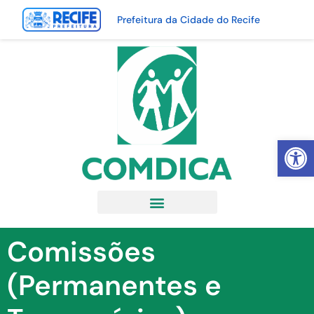
Prefeitura da Cidade do Recife
Abrir 
Comissões
(Permanentes e