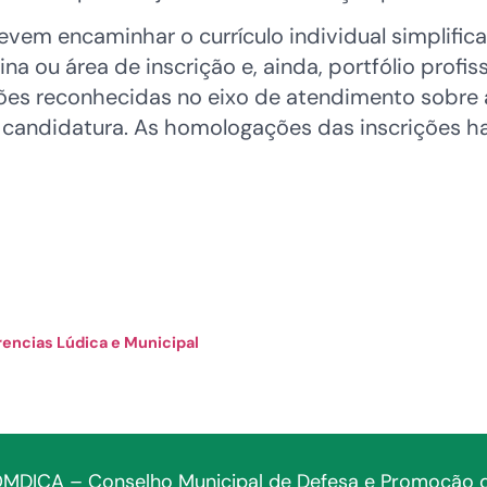
s devem encaminhar o currículo individual simpl
a ou área de inscrição e, ainda, portfólio profis
ções reconhecidas no eixo de atendimento sobre 
a candidatura. As homologações das inscrições ha
ncias Lúdica e Municipal
MDICA – Conselho Municipal de Defesa e Promoção 