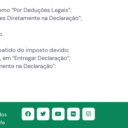
omo “Por Deduções Legais”;
ões Diretamente na Declaração”;
o.
abatido do imposto devido;
, em “Entregar Declaração”;
mente na Declaração”;
dos
fe