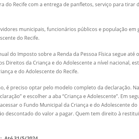
ra do Recife com a entrega de panfletos, serviço para tirar
idores municipais, funcionários públicos e população em g
scente do Recife.
ual do Imposto sobre a Renda da Pessoa Física segue até o 
 Direitos da Criança e do Adolescente a nível nacional, est
iança e do Adolescente do Recife.
ão, é preciso optar pelo modelo completo da declaração. N
aração” e escolher a aba “Criança e Adolescente”. Em segui
el acessar o Fundo Municipal da Criança e do Adolescente do
ão descontado do valor a pagar. Quem tem direito à restitui
: Até 31/5/2024.