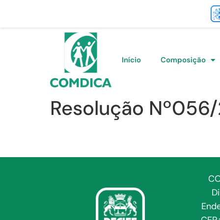
Início
Composição
Resolução Nº056
CO
D
Ende