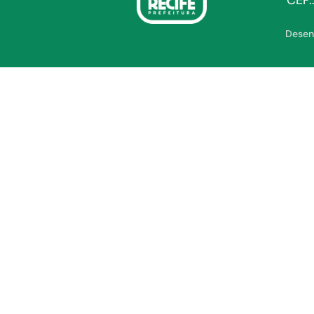
CEP.
Desen