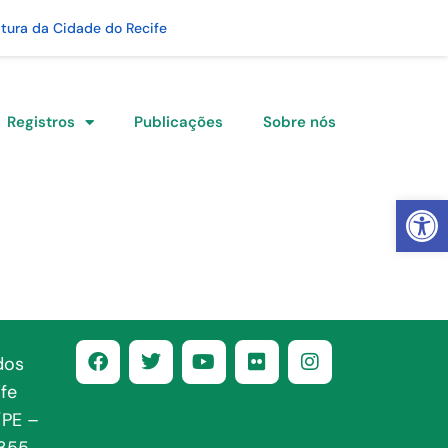
itura da Cidade do Recife
Registros
Publicações
Sobre nós
Abrir 
dos
fe
/PE –