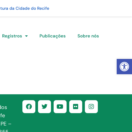
itura da Cidade do Recife
Registros
Publicações
Sobre nós
Abrir 
dos
fe
/PE –