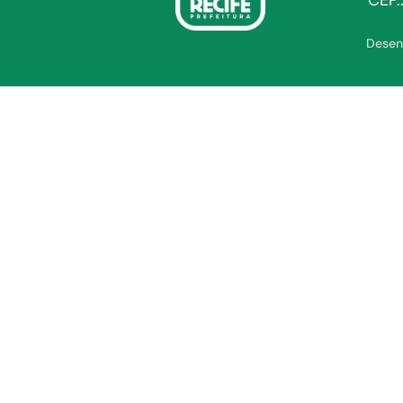
CEP.
Desen