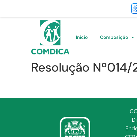
Início
Composição
Resolução Nº014/
CO
D
Ende