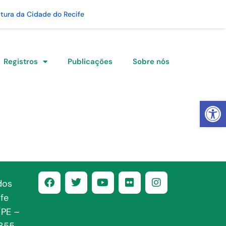
itura da Cidade do Recife
Registros
Publicações
Sobre nós
Abrir 
dos
fe
/PE –