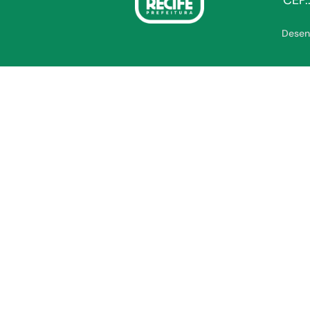
CEP.
Desen