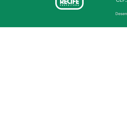
CEP.
Desen