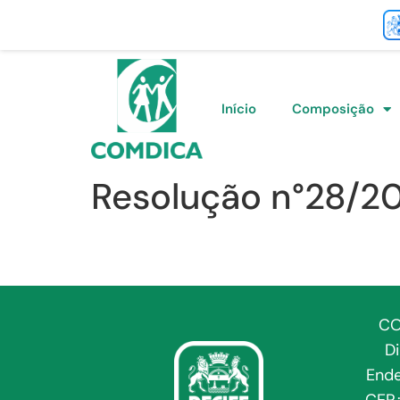
Início
Composição
Resolução n°28/2
CO
D
Ende