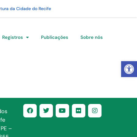
itura da Cidade do Recife
Registros
Publicações
Sobre nós
Abrir 
dos
fe
/PE –