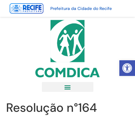
Prefeitura da Cidade do Recife
Abrir 
Resolução n°164