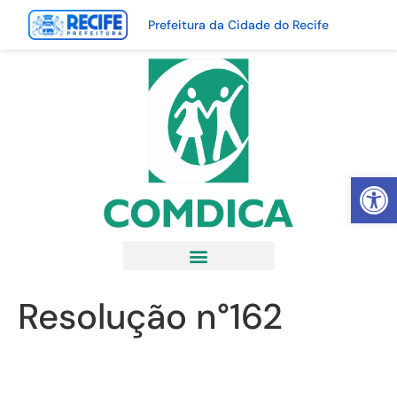
Prefeitura da Cidade do Recife
Abrir 
Resolução n°162