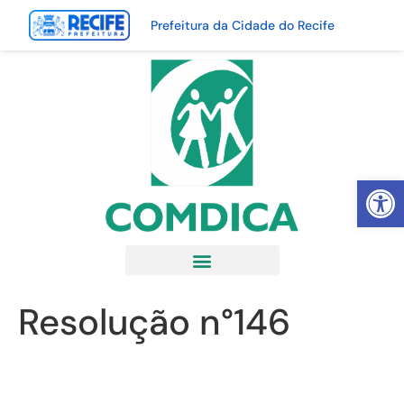
Prefeitura da Cidade do Recife
Abrir 
Resolução n°146