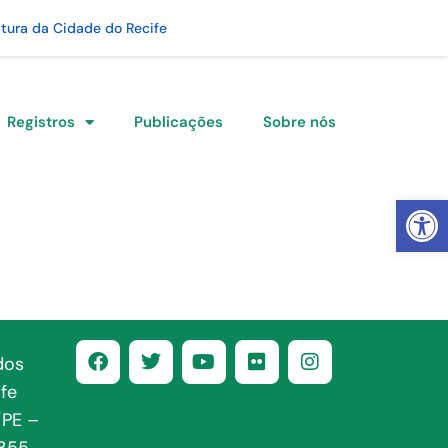
itura da Cidade do Recife
Registros
Publicações
Sobre nós
Abrir 
dos
fe
/PE –