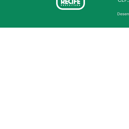
CEP.
Desen