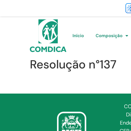
Início
Composição
Resolução n°137
CO
D
Ende