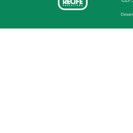
CEP.
Desen