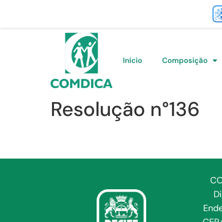
Início
Composição
Resolução n°136
CO
D
Ende