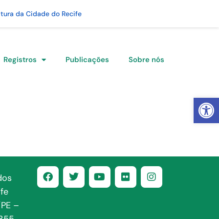
itura da Cidade do Recife
Registros
Publicações
Sobre nós
Abrir 
dos
fe
/PE –