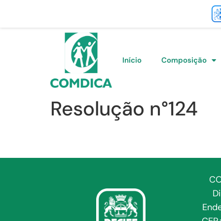
Início
Composição
Resolução n°124
CO
D
Ende