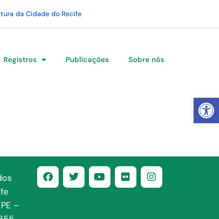
itura da Cidade do Recife
Registros
Publicações
Sobre nós
Abrir 
dos
fe
/PE –