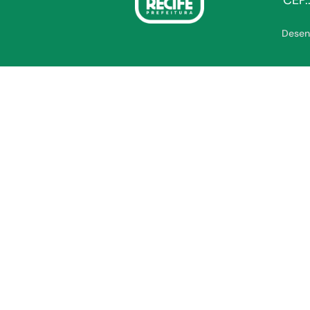
CEP.
Desen