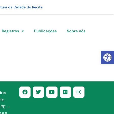
itura da Cidade do Recife
Registros
Publicações
Sobre nós
Abrir 
dos
fe
/PE –