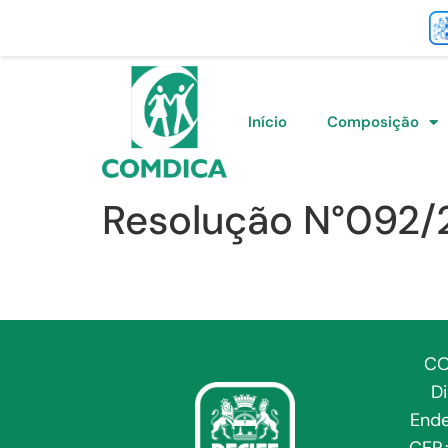
Início
Composição
Resolução N°092/
CO
D
Ende