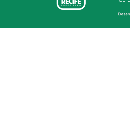
CEP.
Desen