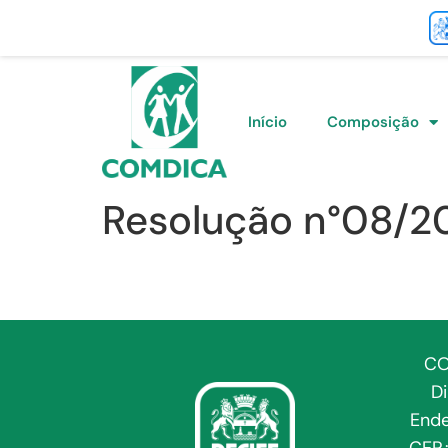
Início
Composição
Resolução n°08/2
CO
D
Ende