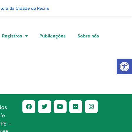
itura da Cidade do Recife
Registros
Publicações
Sobre nós
Abrir 
dos
fe
/PE –