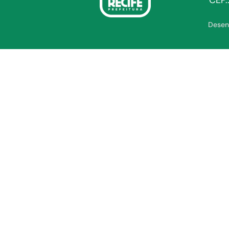
CEP.
Desen