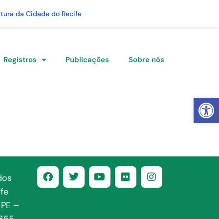
itura da Cidade do Recife
Registros
Publicações
Sobre nós
Abrir 
dos
fe
/PE –