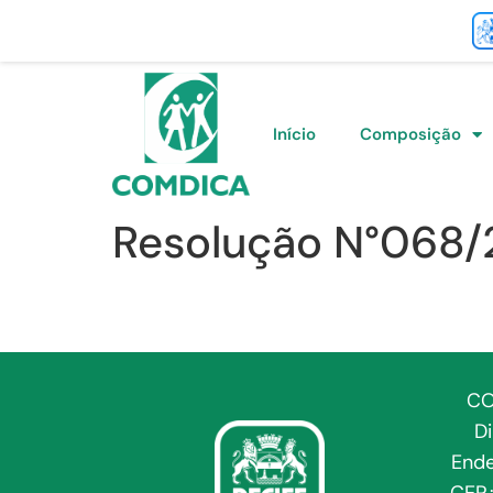
Início
Composição
Resolução N°068
CO
D
Ende