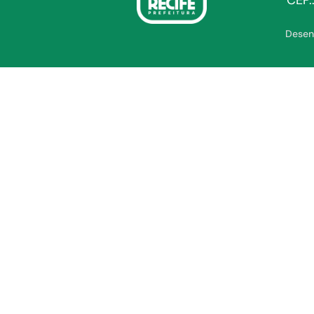
CEP.
Desen