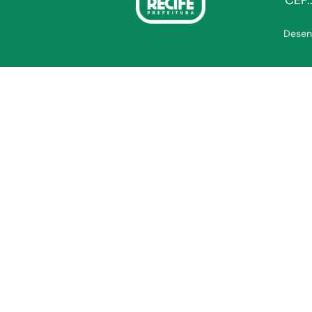
CEP.
Desen