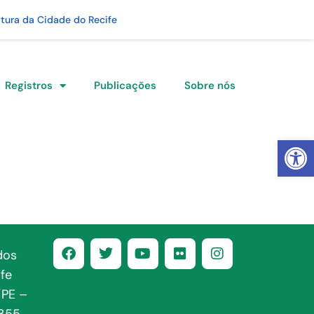
itura da Cidade do Recife
Registros
Publicações
Sobre nós
Abrir 
dos
fe
/PE –