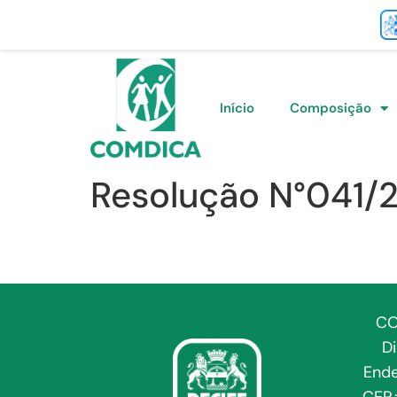
Início
Composição
Resolução N°041/
CO
D
Ende