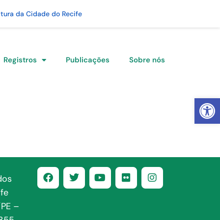
itura da Cidade do Recife
Registros
Publicações
Sobre nós
Abrir 
dos
fe
/PE –