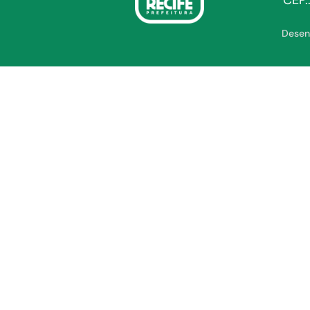
CEP.
Desen