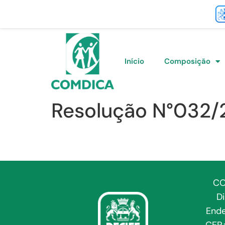
Início
Composição
Resolução N°032/
CO
D
Ende