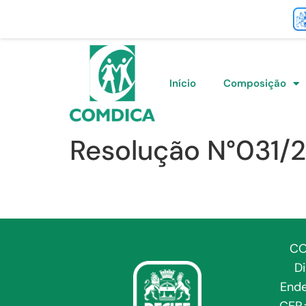
Início
Composição
Resolução N°031/
CO
D
Ende