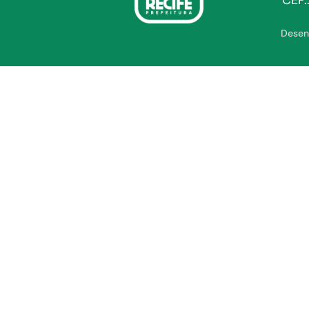
CEP.
Desen