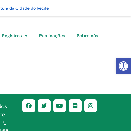
itura da Cidade do Recife
Registros
Publicações
Sobre nós
Abrir 
dos
fe
/PE –