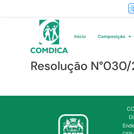
Início
Composição
Resolução N°030
CO
D
Ende