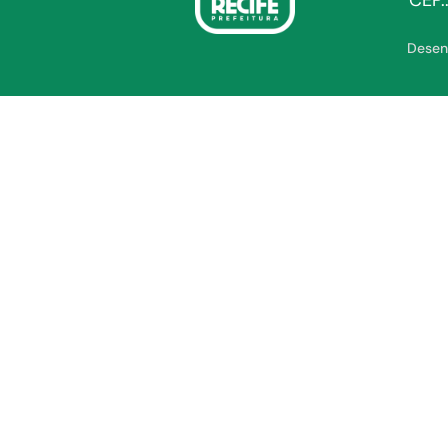
CEP.
Desen