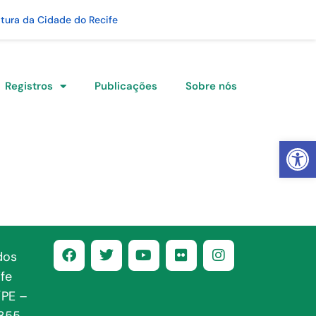
itura da Cidade do Recife
Registros
Publicações
Sobre nós
Abrir 
dos
fe
/PE –