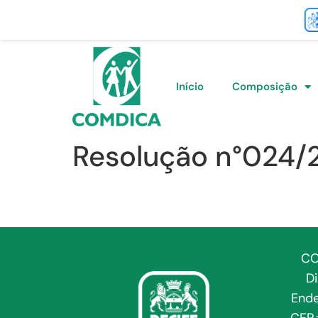
Início
Composição
Resolução n°024/
CO
D
Ende