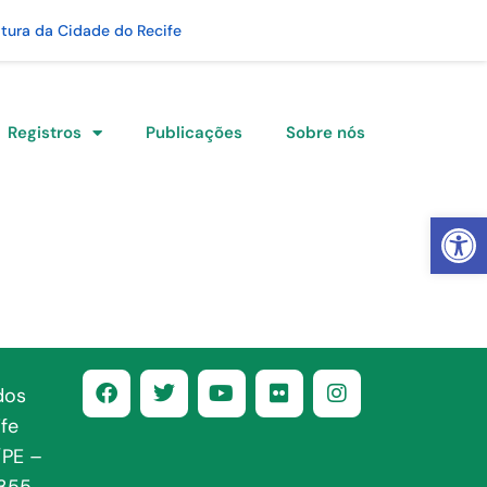
itura da Cidade do Recife
Registros
Publicações
Sobre nós
Abrir 
dos
fe
/PE –