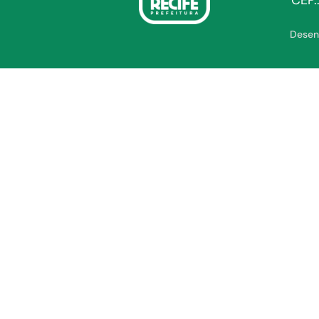
CEP.
Desen