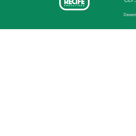
CEP.
Desen