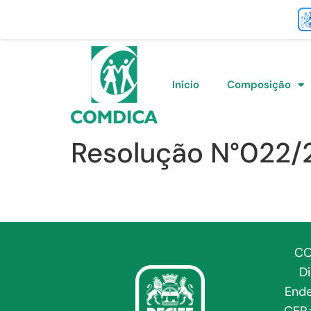
Início
Composição
Resolução N°022/
CO
D
Ende