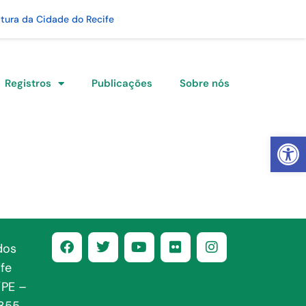
itura da Cidade do Recife
Registros
Publicações
Sobre nós
Abrir 
dos
fe
/PE –