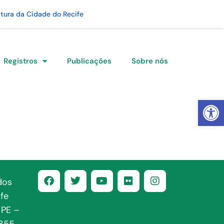
itura da Cidade do Recife
Registros
Publicações
Sobre nós
Abrir 
dos
fe
/PE –