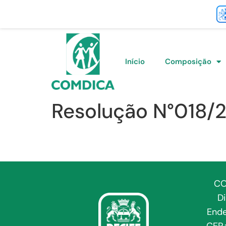
Início
Composição
Resolução N°018/
CO
D
Ende