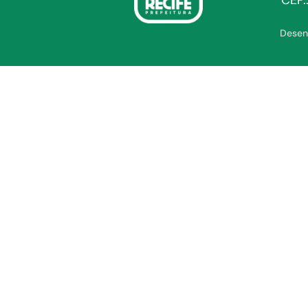
CEP.
Desen