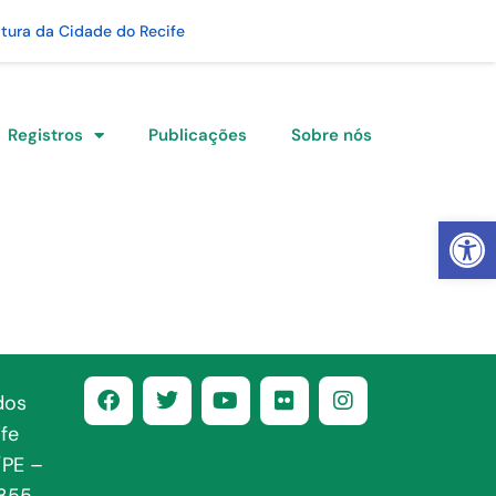
itura da Cidade do Recife
Registros
Publicações
Sobre nós
Abrir 
dos
fe
/PE –