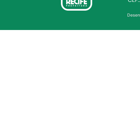
CEP.
Desen