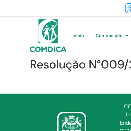
Início
Composição
Resolução N°009
CO
D
Ende