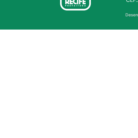
CEP.
Desen