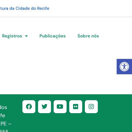
itura da Cidade do Recife
Registros
Publicações
Sobre nós
Abrir 
dos
fe
/PE –