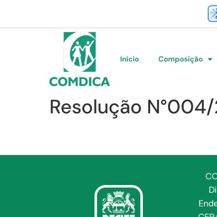
Início
Composição
Resolução N°004
CO
D
Ende