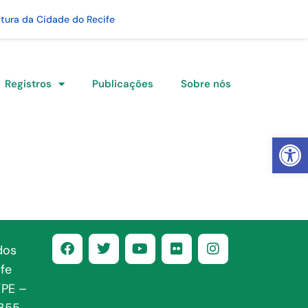
itura da Cidade do Recife
Registros
Publicações
Sobre nós
Abrir 
dos
fe
/PE –