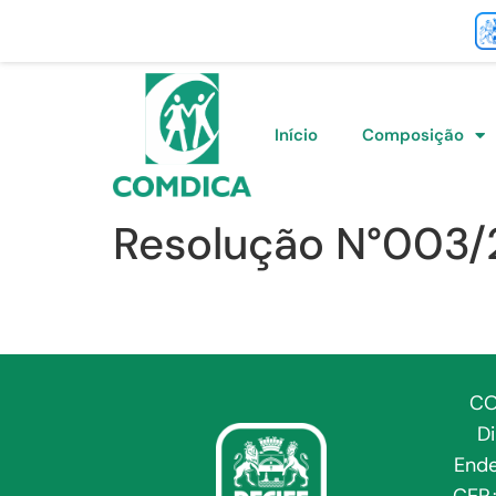
Início
Composição
Resolução N°003
CO
D
Ende