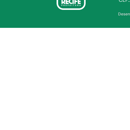
CEP.
Desen