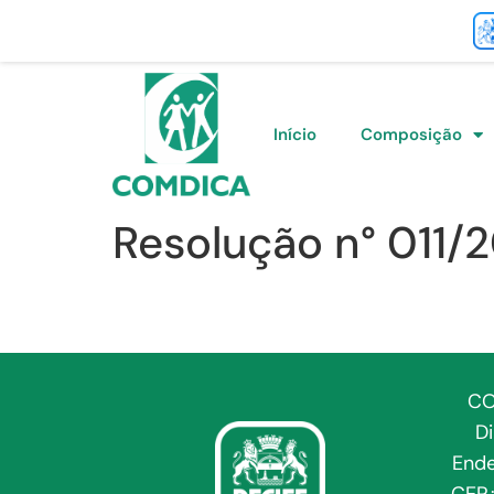
Início
Composição
Resolução n° 011/
CO
D
Ende