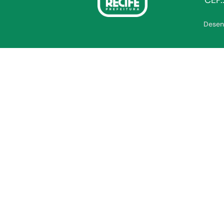
CEP.
Desen