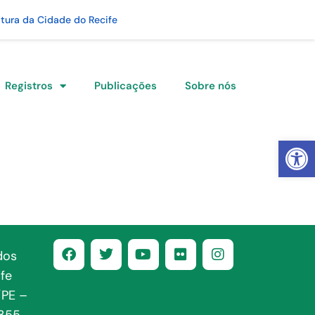
itura da Cidade do Recife
Registros
Publicações
Sobre nós
Abrir 
dos
fe
/PE –