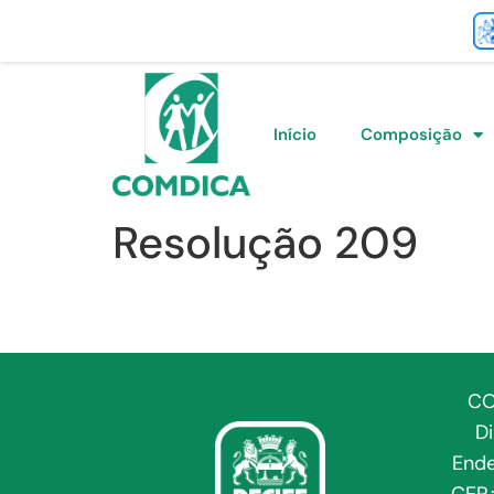
Início
Composição
Resolução 209
CO
D
Ende