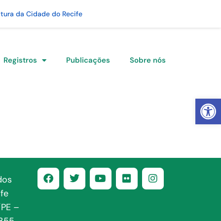
itura da Cidade do Recife
Registros
Publicações
Sobre nós
Abrir 
dos
fe
/PE –