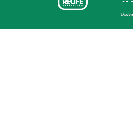
CEP.
Desen