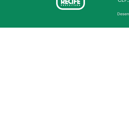
CEP.
Desen