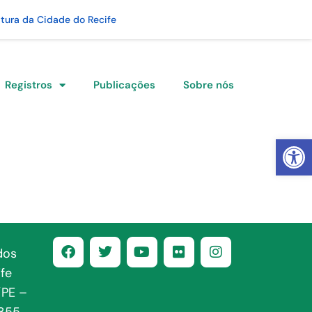
itura da Cidade do Recife
Registros
Publicações
Sobre nós
Abrir 
dos
fe
/PE –