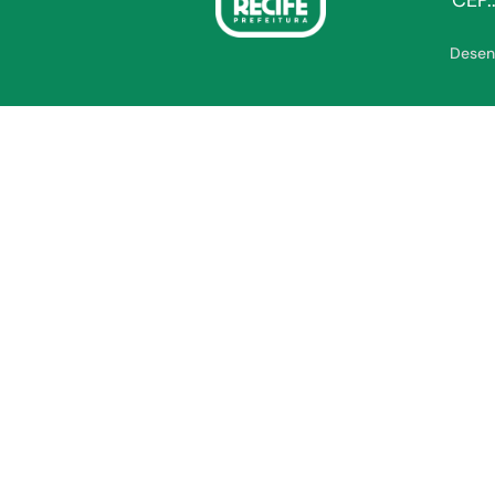
CEP.
Desen