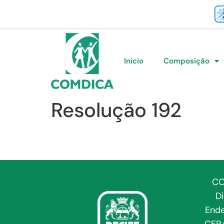
Início
Composição
Resolução 192
CO
D
Ende