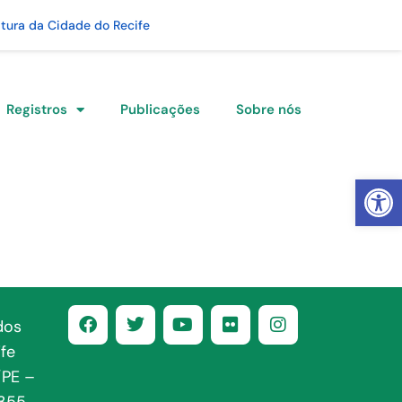
itura da Cidade do Recife
Registros
Publicações
Sobre nós
Abrir 
dos
fe
/PE –