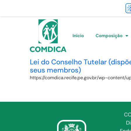
Início
Composição
Lei do Conselho Tutelar (dispõ
seus membros)
https://comdica.recife.pe.gov.br/wp-content
CO
D