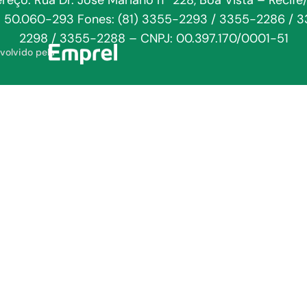
reço: Rua Dr. José Mariano nº 228, Boa Vista – Recife
: 50.060-293 Fones: (81) 3355-2293 / 3355-2286 / 
2298 / 3355-2288 – CNPJ: 00.397.170/0001-51
volvido pela