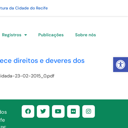
itura da Cidade do Recife
Registros
Publicações
Sobre nós
Abrir 
lece direitos e deveres dos
olidada-23-02-2015_0.pdf
dos
fe