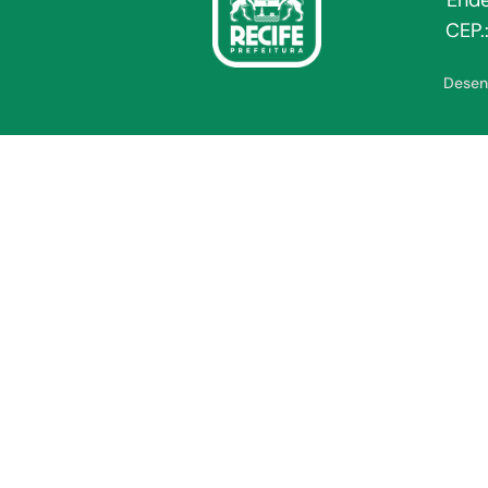
Ende
CEP.
Desen