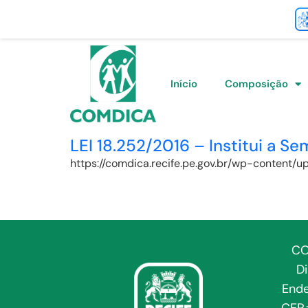
Início
Composição
LEI 18.252/2016 – Institui a S
https://comdica.recife.pe.gov.br/wp-content/
CO
D
Ende