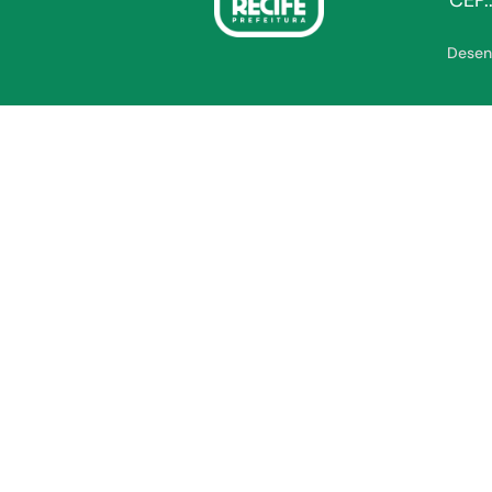
CEP.
Desen