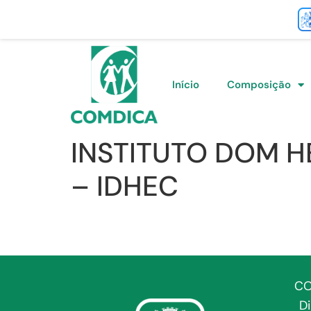
Início
Composição
INSTITUTO DOM H
– IDHEC
CO
D