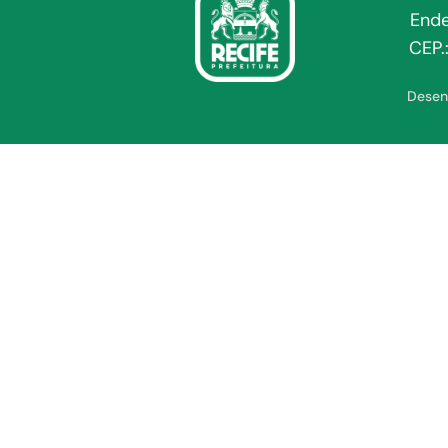
Ende
CEP.
Desen