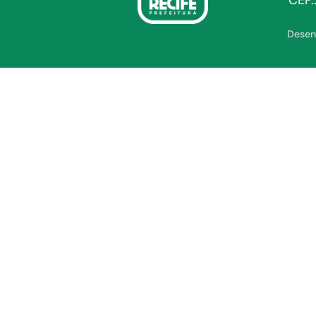
CEP.
Desen