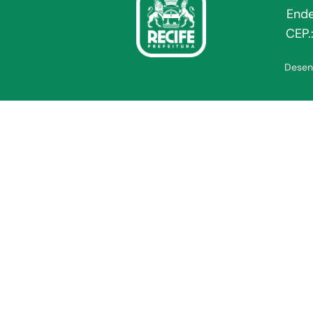
Ende
CEP.
Desen