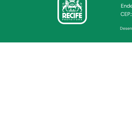
Ende
CEP.
Desen