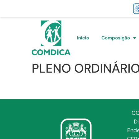
Início
Composição
PLENO ORDINÁRI
CO
D
Ende