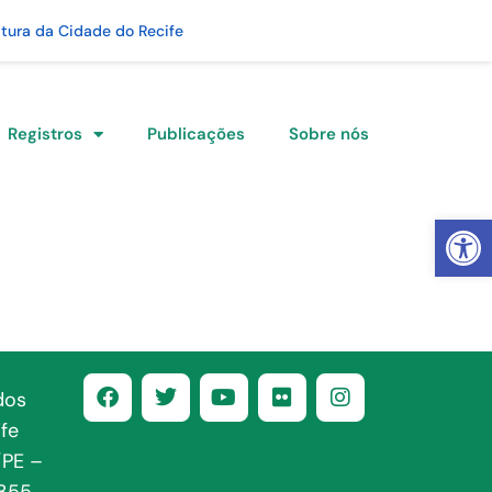
itura da Cidade do Recife
Registros
Publicações
Sobre nós
Abrir 
dos
fe
/PE –