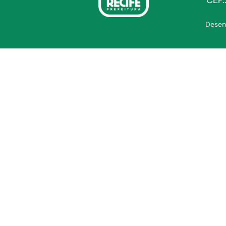
CEP.
Desen