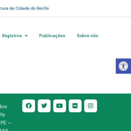
itura da Cidade do Recife
Registros
Publicações
Sobre nós
Abrir 
dos
fe
/PE –