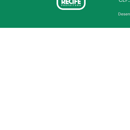
CEP.
Desen