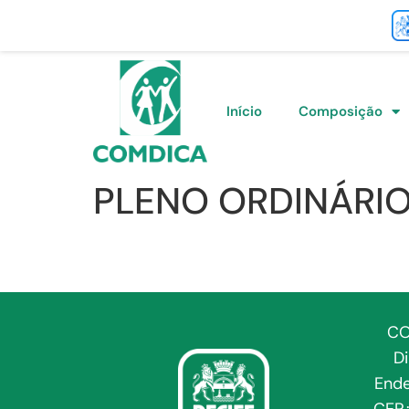
Início
Composição
PLENO ORDINÁRI
CO
D
Ende