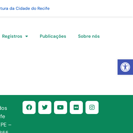
itura da Cidade do Recife
Registros
Publicações
Sobre nós
Abrir 
dos
fe
/PE –