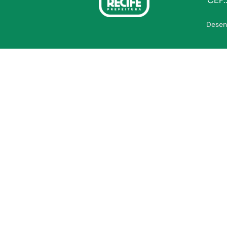
CEP.
Desen