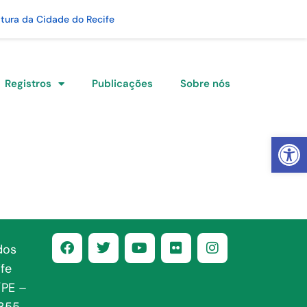
itura da Cidade do Recife
Registros
Publicações
Sobre nós
Abrir 
dos
fe
/PE –