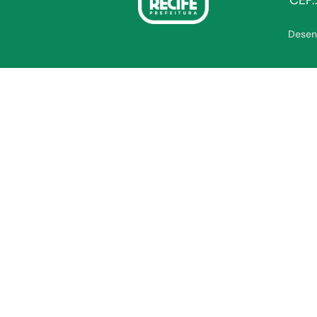
CEP.
Desen