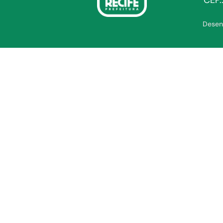
CEP.
Desen