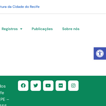
itura da Cidade do Recife
Registros
Publicações
Sobre nós
Abrir 
dos
fe
/PE –