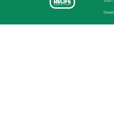
CEP.
Desen