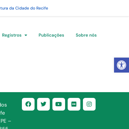
itura da Cidade do Recife
Registros
Publicações
Sobre nós
Abrir 
dos
fe
/PE –