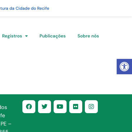
itura da Cidade do Recife
Registros
Publicações
Sobre nós
Abrir 
dos
fe
/PE –