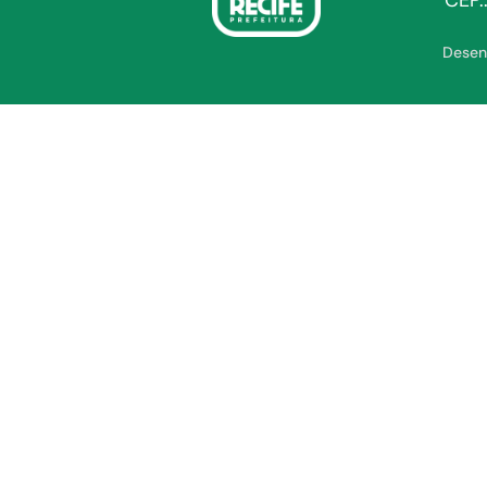
CEP.
Desen