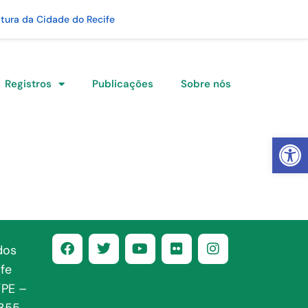
itura da Cidade do Recife
Registros
Publicações
Sobre nós
Abrir 
dos
fe
/PE –