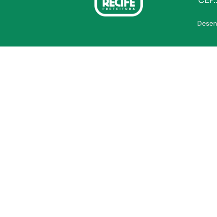
CEP.
Desen