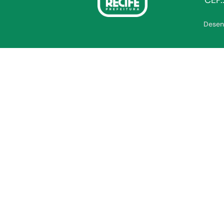
CEP.
Desen