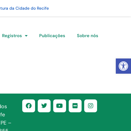
itura da Cidade do Recife
Registros
Publicações
Sobre nós
Abrir 
dos
fe
/PE –