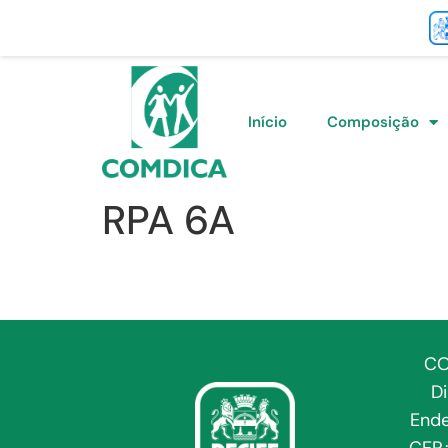
Início
Composição
RPA 6A
CO
D
Ende