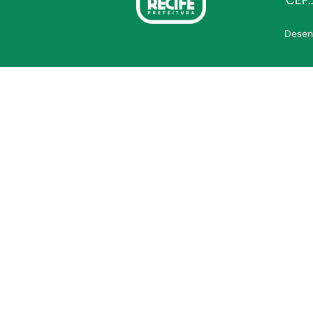
CEP.
Desen