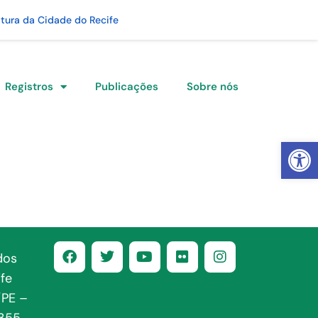
itura da Cidade do Recife
Registros
Publicações
Sobre nós
Abrir 
dos
fe
/PE –