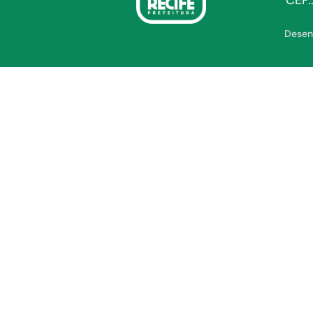
CEP.
Desen