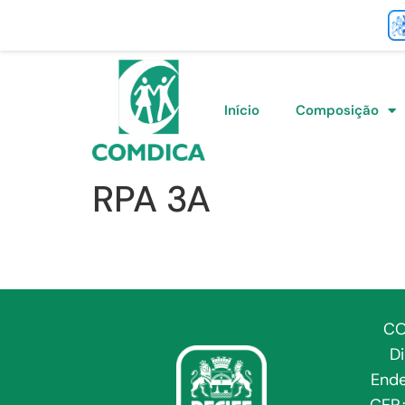
Início
Composição
RPA 3A
CO
D
Ende