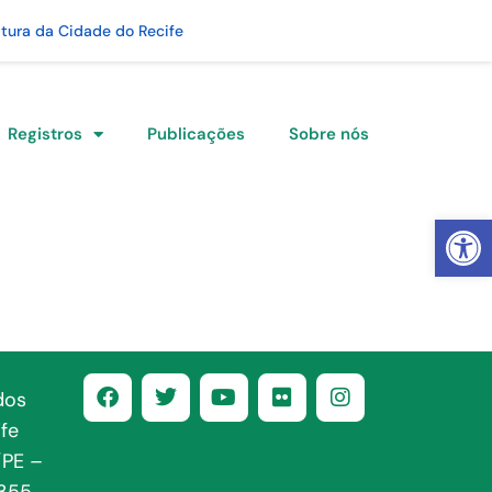
itura da Cidade do Recife
Registros
Publicações
Sobre nós
Abrir 
dos
fe
/PE –